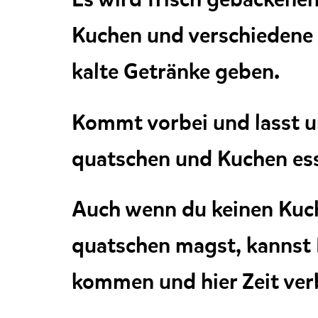
Kuchen und verschiedene
kalte Getränke geben.
Kommt vorbei und lasst u
quatschen und Kuchen es
Auch wenn du keinen Kuc
quatschen magst, kannst
kommen und hier Zeit ver