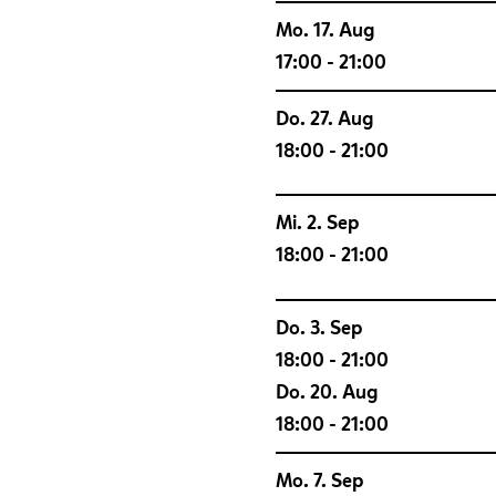
Mo. 17. Aug
17:00
-
21:00
Do. 27. Aug
18:00
-
21:00
Mi. 2. Sep
18:00
-
21:00
Do. 3. Sep
18:00
-
21:00
Do. 20. Aug
18:00
-
21:00
Mo. 7. Sep