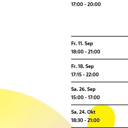
17:00
-
20:00
Fr. 11. Sep
18:00
-
21:00
Fr. 18. Sep
17:15
-
22:00
Sa. 26. Sep
15:00
-
17:00
Sa. 24. Okt
18:30
-
21:00