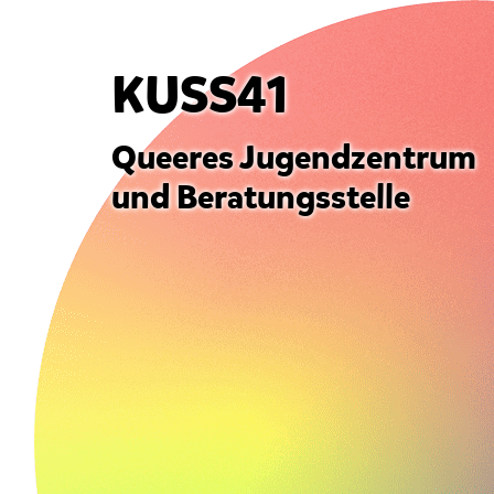
Direkt zum Inhalt
KUSS41
Queeres Jugendzentrum
und Beratungsstelle