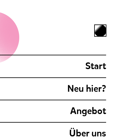
Instagram
Leichte Sprache
Andere Sprachen
Social Media & Optionen
Start
Main navigation
Neu hier?
Angebot
Über uns