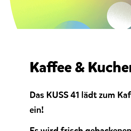
Zurück zum Seitenanfang
Kaffee & Kuche
Das KUSS 41 lädt zum Ka
ein!
Es wird frisch gebackene