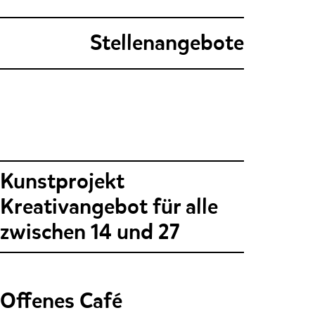
Stellenangebote
Kunstprojekt
Kreativangebot für alle
zwischen 14 und 27
Offenes Café